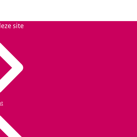
 informatie over het
eze site
ht