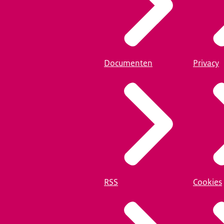
ie en handhaving wmo/jeugd
.
 staat in de
factsheet Wettelijke Kaders Toezicht Wmo 2015 en Jeu
andhaving en naleving Wmo 2015 en Jeugdwet
. Zie ook de
Documenten
Privacy
RSS
Cookies