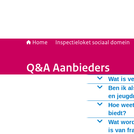
Home
Inspectieloket sociaal domein
Q&A Aanbieders
Wat is v
De inspecties 
Ben ik a
verschillende 
en jeugdr
gaten te houden
In de Jeugdwet
Hoe weet
vooraf een kwal
biedt?
De verwachting 
moet voldoen m
U kunt een ind
Wat word
verbeteringen. 
over die aanbie
is van f
een verbeter