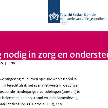
Naar de homepage van Toezicht Soci
Toezicht Sociaal Domein
Ministerie van Volksgezondheid,
Sport
nodig in zorg en onderste
26 | 11:00
we omgeving mijn leven op? Hoe werkt school in
 ik terecht als ik het even niet weet? In de zorg en
nstaande minderjarige vreemdelingen (amv’ers) is
at belemmert hen op school en in de samenleving.
 van Toezicht Sociaal Domein (TSD), een