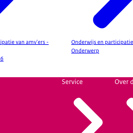
ipatie van amv'ers -
Onderwijs en participati
Onderwerp
26
Service
Over d