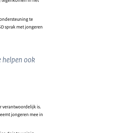
ij tegenkomen in het
ondersteuning te
 TSD sprak met jongeren
ze helpen ook
r verantwoordelijk is.
 neemt jongeren mee in