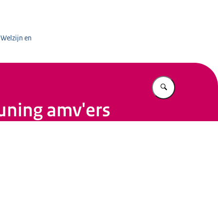
aal Domein
 Welzijn en
Vul in wat u z
uning amv'ers