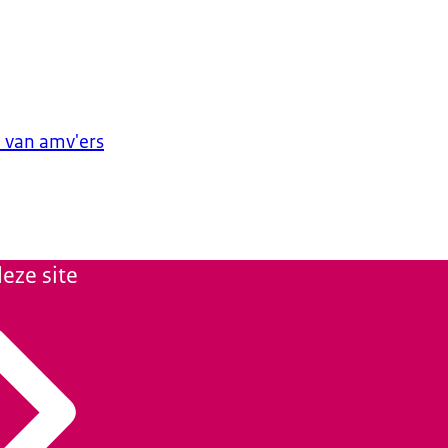
e van amv'ers
eze site