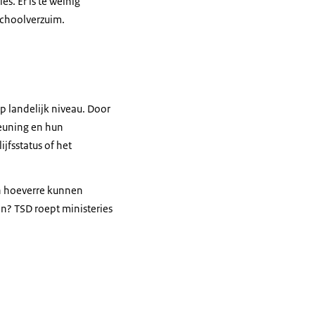
. Er is te weinig
schoolverzuim.
 landelijk niveau. Door
teuning en hun
jfsstatus of het
In hoeverre kunnen
n? TSD roept ministeries