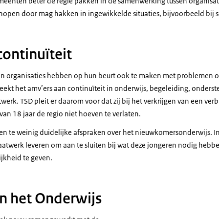
enten beter de regie pakken in de samenwerking tussen organisaties
knopen door mag hakken in ingewikkelde situaties, bijvoorbeeld bij 
continuïteit
 organisaties hebben op hun beurt ook te maken met problemen op
eekt het amv’ers aan continuïteit in onderwijs, begeleiding, onders
rk. TSD pleit er daarom voor dat zij bij het verkrijgen van een verbli
 van 18 jaar de regio niet hoeven te verlaten.
en te weinig duidelijke afspraken over het nieuwkomersonderwijs. 
atwerk leveren om aan te sluiten bij wat deze jongeren nodig hebbe
ijkheid te geven.
an het Onderwijs