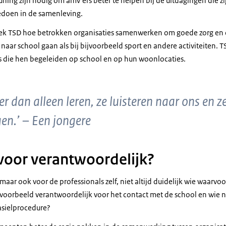
ning zijn nodig om amv’ers beter te helpen bij de uitdagingen die z
edoen in de samenleving.
ek TSD hoe betrokken organisaties samenwerken om goede zorg en 
t naar school gaan als bij bijvoorbeeld sport en andere activiteiten.
ls die hen begeleiden op school en op hun woonlocaties.
r dan alleen leren, ze luisteren naar ons en 
en.’ – Een jongere
voor verantwoordelijk?
maar ook voor de professionals zelf, niet altijd duidelijk wie waarvoo
ijvoorbeeld verantwoordelijk voor het contact met de school en wie
asielprocedure?