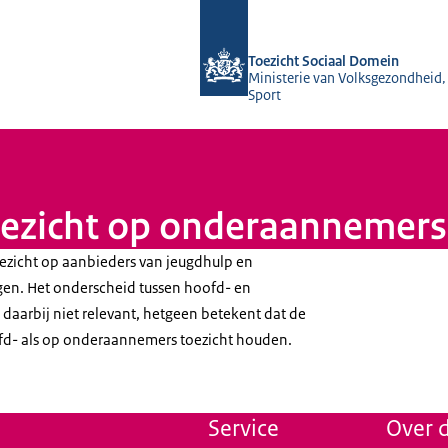
Naar de homepage van Toezicht Soci
Toezicht Sociaal Domein
Ministerie van Volksgezondheid,
Sport
oezicht op onderaannemers
ezicht op aanbieders van jeugdhulp en
ngen. Het onderscheid tussen hoofd- en
aarbij niet relevant, hetgeen betekent dat de
fd- als op onderaannemers toezicht houden.
Service
Over d