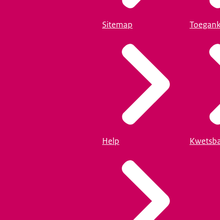
Sitemap
Toegank
Help
Kwetsba