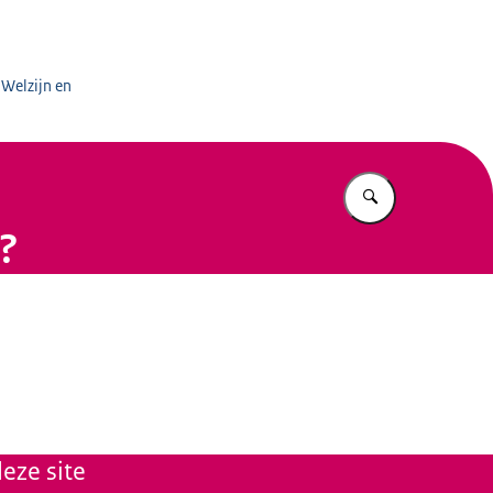
aal Domein
 Welzijn en
Vul in wat u z
?
eze site