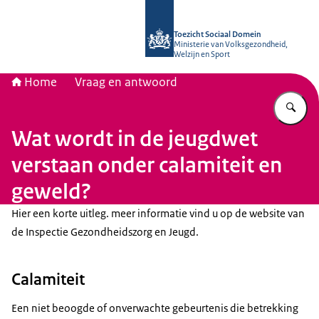
Naar de homepage van Toezicht Soc
Toezicht Sociaal Domein
Ministerie van Volksgezondheid,
Welzijn en Sport
Home
Vraag en antwoord
Vu
Wat wordt in de jeugdwet
verstaan onder calamiteit en
geweld?
Hier een korte uitleg. meer informatie vind u op de website van
de Inspectie Gezondheidszorg en Jeugd.
Calamiteit
Een niet beoogde of onverwachte gebeurtenis die betrekking