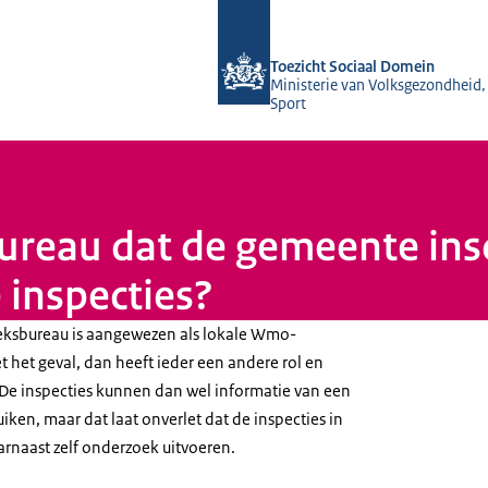
Naar de homepage van Toezicht Soci
Toezicht Sociaal Domein
Ministerie van Volksgezondheid,
Sport
ureau dat de gemeente ins
inspecties?
oeksbureau is aangewezen als lokale Wmo-
et het geval, dan heeft ieder een andere rol en
e inspecties kunnen dan wel informatie van een
ken, maar dat laat onverlet dat de inspecties in
arnaast zelf onderzoek uitvoeren.