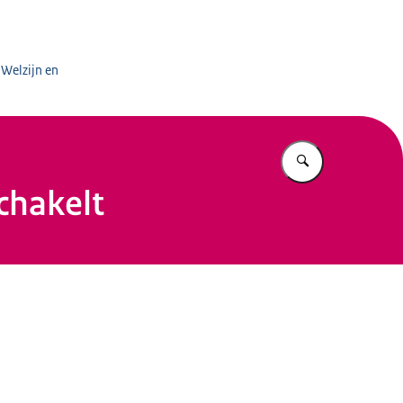
aal Domein
 Welzijn en
Vul in wat u z
chakelt