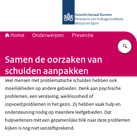
Naar de homepage van Toezicht Soc
Toezicht Sociaal Domein
Ministerie van Volksgezondheid,
Welzijn en Sport
Home
Onderwerpen
Preventie
Vu
Samen de oorzaken van
schulden aanpakken
Veel mensen met problematische schulden hebben ook
moeilijkheden op andere gebieden. Denk aan psychische
problemen, een verslaving, werkloosheid of
(opvoed)problemen in het gezin. Zij hebben vaak hulp en
ondersteuning nodig op meerdere leefgebieden. Dat
hulpverleners met een gezamenlijke blik naar deze problemen
kijken is nog niet vanzelfsprekend.