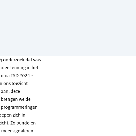
D) onderzoek dat was
ndersteuning in het
ramma TSD 2021 -
 ons toezicht
p aan, deze
n brengen we de
en programmeringen
oepen zich in
zicht. Zo bundelen
 meer signaleren,