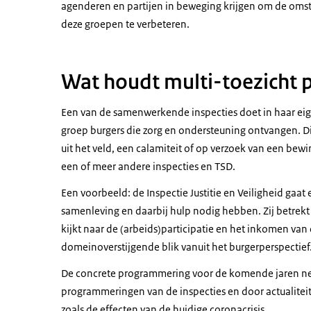
agenderen en partijen in beweging krijgen om de om
deze groepen te verbeteren.
Wat houdt multi-toezicht p
Een van de samenwerkende inspecties doet in haar ei
groep burgers die zorg en ondersteuning ontvangen. Di
uit het veld, een calamiteit of op verzoek van een be
een of meer andere inspecties en TSD.
Een voorbeeld: de Inspectie Justitie en Veiligheid ga
samenleving en daarbij hulp nodig hebben. Zij betrekt 
kijkt naar de (arbeids)participatie en het inkomen van
domeinoverstijgende blik vanuit het burgerperspectief
De concrete programmering voor de komende jaren ne
programmeringen van de inspecties en door actualiteite
zoals de effecten van de huidige coronacrisis.