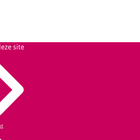
eze site
ht