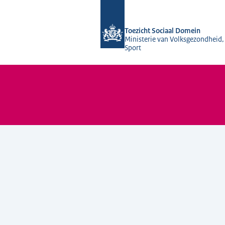
Naar de homepage van Toezicht Soci
Toezicht Sociaal Domein
Ministerie van Volksgezondheid,
Sport