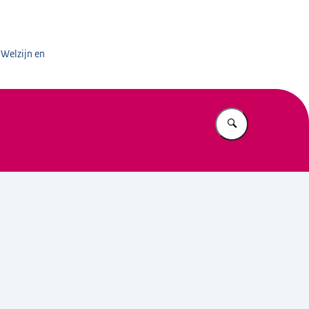
aal Domein
 Welzijn en
Vul in wat u z