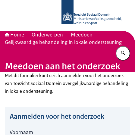
Naar de homepage van Toezicht Soc
Toezicht Sociaal Domein
Ministerie van Volksgezondheid,
Welzijn en Sport
Home
Onderwerpen
Meedoen
Gelijkwaardige behandeling in lokale ondersteuning
Vu
Meedoen aan het onderzoek
Met dit formulier kunt u zich aanmelden voor het onderzoek
van Toezicht Sociaal Domein over gelijkwaardige behandeling
in lokale ondersteuning.
Aanmelden voor het onderzoek
Hier niets invullen a.u.b.
Voornaam