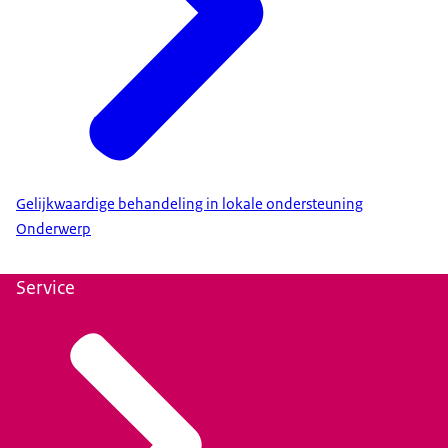
uw deelname aan het onderzoek.
Wat zijn uw rechten?
Meer informatie over uw rechten vindt u op de
pagina
'Privacy' (link opent in nieuw tabblad)
.
Gelijkwaardige behandeling in lokale ondersteuning
Onderwerp
Service