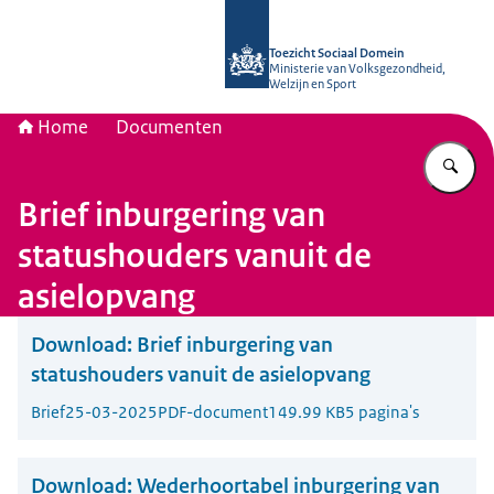
Naar de homepage van Toezicht Soc
Toezicht Sociaal Domein
Ministerie van Volksgezondheid,
Welzijn en Sport
Home
Documenten
Vu
Brief inburgering van
statushouders vanuit de
asielopvang
Download:
Brief inburgering van
statushouders vanuit de asielopvang
Brief
25-03-2025
PDF-document
149.99 KB
5 pagina's
Download:
Wederhoortabel inburgering van